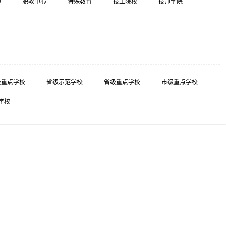
中
职教中心
特殊教育
技工院校
技师学院
级重点学校
省级示范学校
省级重点学校
市级重点学校
学校