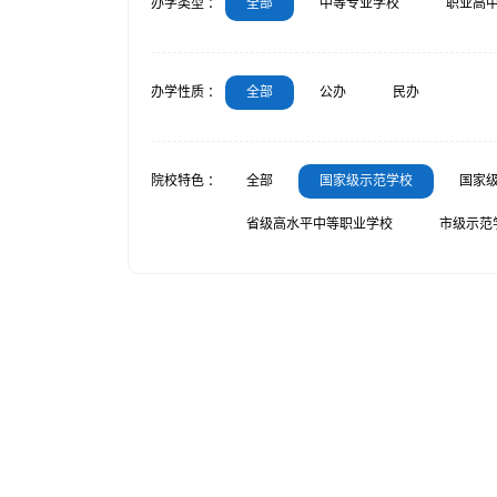
办学类型 ：
全部
中等专业学校
职业高
办学性质 ：
全部
公办
民办
院校特色 ：
全部
国家级示范学校
国家
省级高水平中等职业学校
市级示范