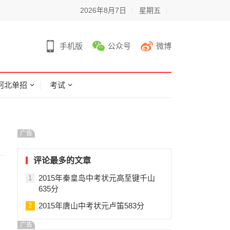
2026年8月7日
星期五
手机版
公众号
微博
河北单招
考试
广告
评论最多的文章
2015年秦皇岛中考状元高至键千山
1
635分
2015年唐山中考状元卢笛583分
2
广告