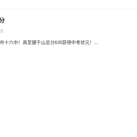
分
0)
十六中！高至键千山总分635获得中考状元！...