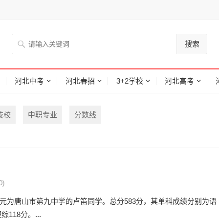
搜索
河北中考
河北春招
3+2学校
河北高考
技校
中职专业
分数线
0)
状元为唐山市第九中学的卢笛同学。总分583分，其单科成绩分别为语
118分。...