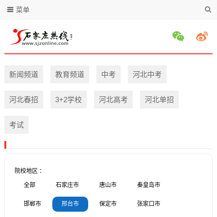
菜单
新闻频道
教育频道
中考
河北中考
河北春招
3+2学校
河北高考
河北单招
考试
院校地区 ：
全部
石家庄市
唐山市
秦皇岛市
邯郸市
邢台市
保定市
张家口市