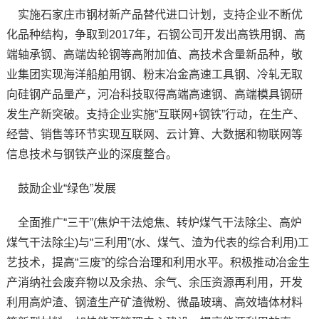
实施石家庄市钢材新产品替代进口计划，支持企业不断优
化品种结构，争取到2017年，石钢公司开发出高铁用钢、高
端轴承钢、高端齿轮钢等高附加值、高技术含量新品种，敬
业集团实现海洋船舶用钢、粉末冶金高速工具钢、冷轧无取
向硅钢产品量产，河冶科技取得高端高速钢、高端模具钢研
发生产新突破。支持企业实施“互联网+钢铁”行动，在生产、
经营、销售等环节实现互联网、云计算、大数据和物联网等
信息技术与钢铁产业的深度整合。
鼓励企业“绿色”发展
全面推广“三干”(焦炉干法熄焦、转炉煤气干法除尘、高炉
煤气干法除尘)与“三利用”(水、煤气、渣为代表的综合利用)工
艺技术，提高“三废”的综合治理和利用水平。积极推动冶金生
产消纳社会废弃物以及余热、余气、余压资源再利用，开发
利用高炉渣、钢渣生产矿渣微粉、微晶玻璃、高效墙体材料