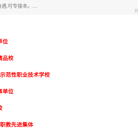
遇,可专接本。…
单位
精品校
省示范性职业技术学校
事单位
校
省职教先进集体