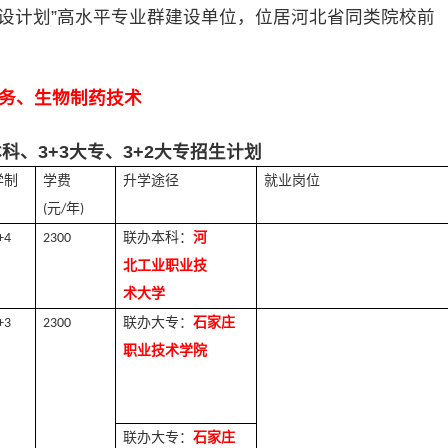
设计划”高水平专业群建设单位，位居河北省同类院校前
务、生物制药技术
科、3+3大专、3+2大专招生计划
学制
学费
升学途径
就业岗位
元
年
(
/
)
联办
本科
：
河
+4
2300
北工业职业技
术
大学
联办大专：
石家庄
+3
2300
职业技术学院
联办大专：
石家庄