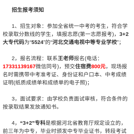
招生报考须知
1、招生对象：参加全省统一中考的考生，符合学
校录取分数线的学生，填报志愿(第一志愿报考)，
3+2
大专代码
为“
5524
”的“
河北交通电视中等专业学校
”；
2，报名流程：联系
王老师
报名(电话：
17331139167
微信同号)，预交
住宿费
800元
，现场报
名时需携带中考准考证、身份证和户口本、中考成绩
证明(纸质成绩单和成绩单的电子照)；
3，面试要求：由学校负责面试审核，符合条件的
按录取结果发放通知书。
4，
“3+2”专科
是根据河北省教育厅规定设立的，
前三年为中专，毕业时颁发中专毕业证书，转段考试