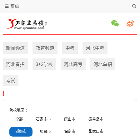
菜单
新闻频道
教育频道
中考
河北中考
河北春招
3+2学校
河北高考
河北单招
考试
院校地区 ：
全部
石家庄市
唐山市
秦皇岛市
邯郸市
邢台市
保定市
张家口市