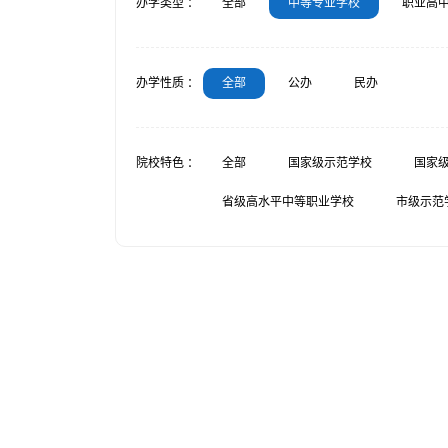
办学类型 ：
全部
中等专业学校
职业高
办学性质 ：
全部
公办
民办
院校特色 ：
全部
国家级示范学校
国家
省级高水平中等职业学校
市级示范