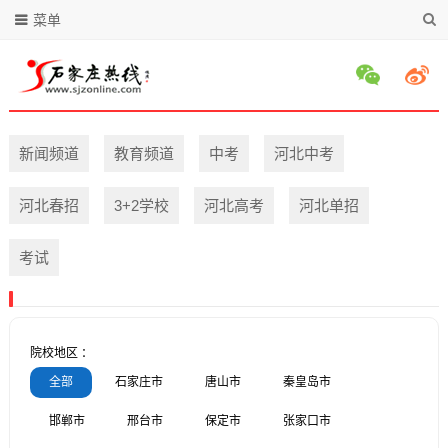
菜单
新闻频道
教育频道
中考
河北中考
河北春招
3+2学校
河北高考
河北单招
考试
院校地区 ：
全部
石家庄市
唐山市
秦皇岛市
邯郸市
邢台市
保定市
张家口市