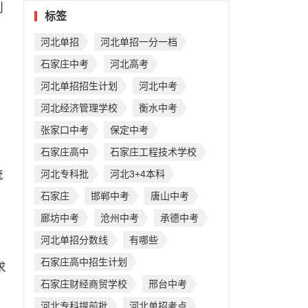
列
标签
河北单招
河北单招一分一档
石家庄中考
河北高考
河北单招招生计划
河北中考
河北经济管理学校
衡水中考
张家口中考
保定中考
石家庄高中
石家庄工程技术学校
统
河北专科批
河北3+4本科
石家庄
邯郸中考
唐山中考
廊坊中考
沧州中考
承德中考
河北单招分数线
有哪些
石家庄高中招生计划
求
石家庄财经商贸学校
邢台中考
我
河北专科提前批
河北单招考点