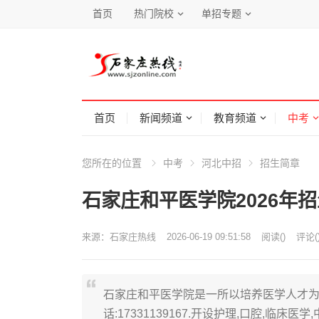
首页
热门院校
单招专题
首页
新闻频道
教育频道
中考
您所在的位置
中考
河北中招
招生简章
石家庄和平医学院2026年
来源：
石家庄热线
2026-06-19 09:51:58
阅读
(
)
评论(
石家庄和平医学院是一所以培养医学人才为
话:17331139167.开设护理,口腔,临