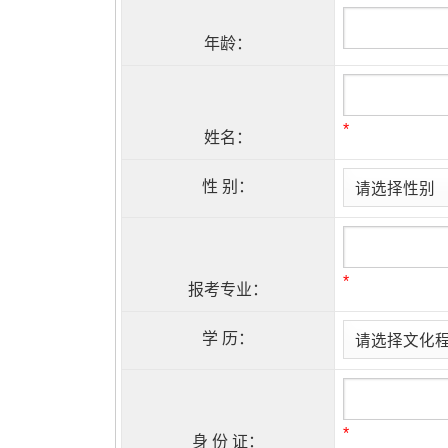
年龄：
*
姓名：
性 别：
*
报考专业：
学 历：
*
身 份 证：