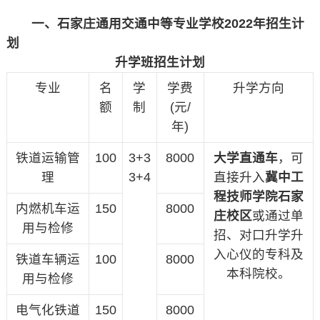
一、石家庄通用交通中等专业学校2022年招生计
划
升学班招生计划
专业
名
学
学费
升学方向
额
制
(元/
年)
铁道运输管
100
3+3
8000
大学直通车
，可
理
3+4
直接升入
冀中工
程技师学院石家
内燃机车运
150
8000
庄校区
或通过单
用与检修
招、对口升学升
入心仪的专科及
铁道车辆运
100
8000
本科院校。
用与检修
电气化铁道
150
8000