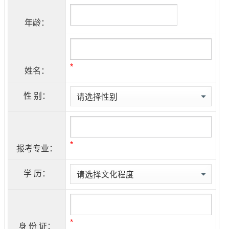
年龄：
*
姓名：
性 别：
*
报考专业：
学 历：
*
身 份 证：