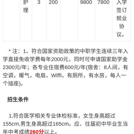
护
3
200
9800
7800
入学
理
签订
就业
协
议。
* 注：1、符合国家资助政策的中职学生连续三年入
学直接免收学费每年2000元，同时可申请国家助学金
2300元/年；各专业住宿费600元/年(宿舍：8人间，有
空调，暖气，电扇，Wiffi，有厕所，有水房，每人一
个插座)。
招生条件
1,符合医学相关专业体检标准，女生身高超过
155cm,男生身高超过165cm。应、往届初中毕业生当
年中考成绩
260分
以上。