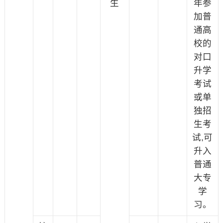
生
年参
加普
通高
校的
对口
升学
考试
或单
独招
生考
试,可
升入
普通
大专
学
习。