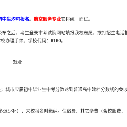
初中生均可报名
。
航空服务专业
安排统一面试。
公布之后。考生登录市考试院网站填报我校志愿，拨打招生电话
学校办理手续。学校代码：
6160
。
就业
；城市应届初中毕业生中考分数达到普通高中建档分数线的免
多退少补），来校报名时缴纳。住宿费、其它杂费（含校服费、