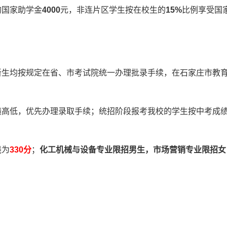
国家助学金
4000
元，非连片区学生按在校生的
15%
比例享受国
生均按规定在省、市考试院统一办理批录手续，在石家庄市教
高低，优先办理录取手续；统招阶段报考我校的学生按中考成
线为
330分
；
化工机械与设备专业限招男生，
市场营销专业限招女