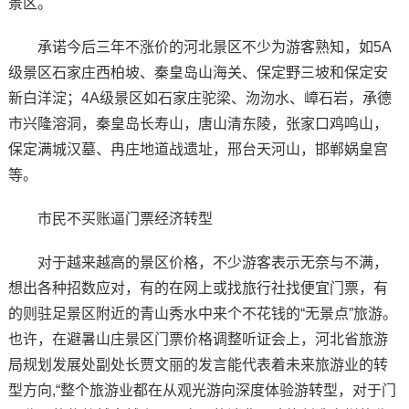
景区。
承诺今后三年不涨价的河北景区不少为游客熟知，如5A
级景区石家庄西柏坡、秦皇岛山海关、保定野三坡和保定安
新白洋淀；4A级景区如石家庄驼梁、沕沕水、嶂石岩，承德
市兴隆溶洞，秦皇岛长寿山，唐山清东陵，张家口鸡鸣山，
保定满城汉墓、冉庄地道战遗址，邢台天河山，邯郸娲皇宫
等。
市民不买账逼门票经济转型
对于越来越高的景区价格，不少游客表示无奈与不满，
想出各种招数应对，有的在网上或找旅行社找便宜门票，有
的则驻足景区附近的青山秀水中来个不花钱的“无景点”旅游。
也许，在避暑山庄景区门票价格调整听证会上，河北省旅游
局规划发展处副处长贾文丽的发言能代表着未来旅游业的转
型方向,“整个旅游业都在从观光游向深度体验游转型，对于门