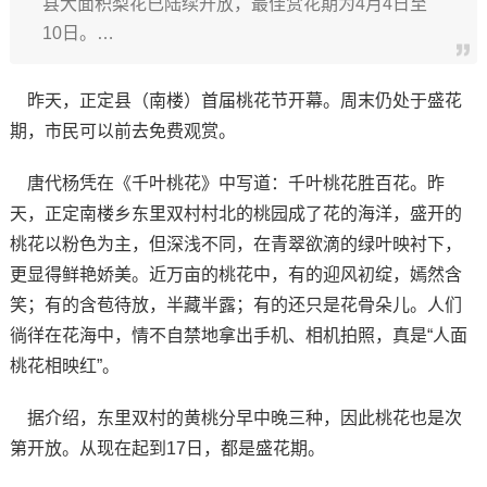
县大面积梨花已陆续开放，最佳赏花期为4月4日至
10日。…
昨天，正定县（南楼）首届桃花节开幕。周末仍处于盛花
期，市民可以前去免费观赏。
唐代杨凭在《千叶桃花》中写道：千叶桃花胜百花。昨
天，正定南楼乡东里双村村北的桃园成了花的海洋，盛开的
桃花以粉色为主，但深浅不同，在青翠欲滴的绿叶映衬下，
更显得鲜艳娇美。近万亩的桃花中，有的迎风初绽，嫣然含
笑；有的含苞待放，半藏半露；有的还只是花骨朵儿。人们
徜徉在花海中，情不自禁地拿出手机、相机拍照，真是“人面
桃花相映红”。
据介绍，东里双村的黄桃分早中晚三种，因此桃花也是次
第开放。从现在起到17日，都是盛花期。