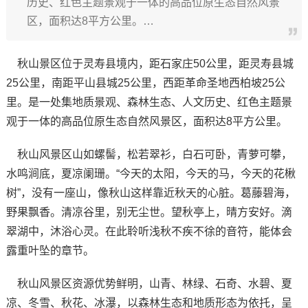
历史、红色主题景观于一体的高品位原生态自然风景
区，面积达8平方公里。…
秋山景区位于灵寿县境内，距石家庄50公里，距灵寿县城
25公里，南距平山县城25公里，西距革命圣地西柏坡25公
里。是一处集地质景观、森林生态、人文历史、红色主题景
观于一体的高品位原生态自然风景区，面积达8平方公里。
秋山风景区山如螺髻，松若翠衫，白石可卧，青萝可攀，
水鸣涧底，夏凉阑珊。“今天的太阳，今天的马，今天的花楸
树”，没有一座山，像秋山这样靠近秋天的心脏。葛藤碧海，
野果飘香。清凉谷里，别无尘世。望秋亭上，晴方安好。滴
翠湖中，沐浴心灵。在此聆听浅秋不疾不徐的音符，能体会
露重叶坠的章节。
秋山风景区资源优势鲜明，山青、林绿、石奇、水碧、夏
凉、冬雪、秋花、冰瀑，以森林生态和地质形态为依托，呈