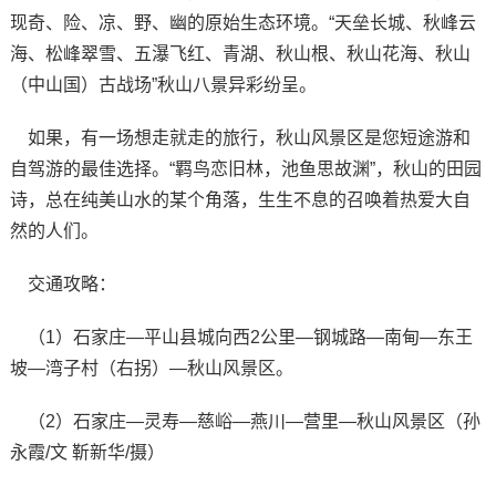
现奇、险、凉、野、幽的原始生态环境。“天垒长城、秋峰云
海、松峰翠雪、五瀑飞红、青湖、秋山根、秋山花海、秋山
（中山国）古战场”秋山八景异彩纷呈。
如果，有一场想走就走的旅行，秋山风景区是您短途游和
自驾游的最佳选择。“羁鸟恋旧林，池鱼思故渊”，秋山的田园
诗，总在纯美山水的某个角落，生生不息的召唤着热爱大自
然的人们。
交通攻略：
（1）石家庄—平山县城向西2公里—钢城路—南甸—东王
坡—湾子村（右拐）—秋山风景区。
（2）石家庄—灵寿—慈峪—燕川—营里—秋山风景区（孙
永霞/文 靳新华/摄）