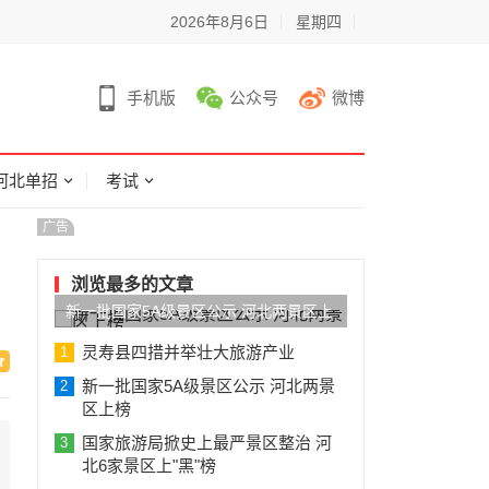
2026年8月6日
星期四
手机版
公众号
微博
河北单招
考试
广告
浏览最多的文章
新一批国家5A级景区公示 河北两景区上
榜
灵寿县四措并举壮大旅游产业
1
新一批国家5A级景区公示 河北两景
2
区上榜
国家旅游局掀史上最严景区整治 河
3
北6家景区上"黑"榜