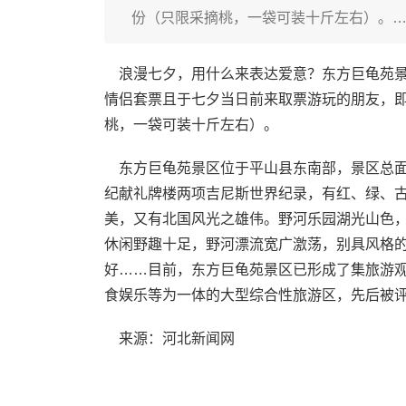
份（只限采摘桃，一袋可装十斤左右）。
浪漫七夕，用什么来表达爱意？东方巨龟苑景
情侣套票且于七夕当日前来取票游玩的朋友，即
桃，一袋可装十斤左右）。
东方巨龟苑景区位于平山县东南部，景区总面
纪献礼牌楼两项吉尼斯世界纪录，有红、绿、古
美，又有北国风光之雄伟。野河乐园湖光山色
休闲野趣十足，野河漂流宽广激荡，别具风格
好……目前，东方巨龟苑景区已形成了集旅游
食娱乐等为一体的大型综合性旅游区，先后被评
来源：河北新闻网