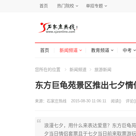
首页
热门院校
单招专题
首页
新闻频道
教育频道
中考
您所在的位置
新闻频道
旅游新闻
东方巨龟苑景区推出七夕情
来源：
石家庄热线
2015-08-30 11:06:11
阅读
(
)
评论(
)
浪漫七夕，用什么来表达爱意？东方巨龟
夕当日情侣套票且于七夕当日前来取票游玩