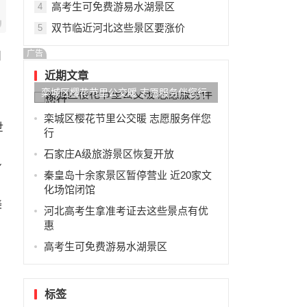
高考生可免费游易水湖景区
4
双节临近河北这些景区要涨价
5
广告
日
近期文章
栾城区樱花节里公交暖 志愿服务伴您行
栾城区樱花节里公交暖 志愿服务伴您
世
行
石家庄A级旅游景区恢复开放
身
秦皇岛十余家景区暂停营业 近20家文
化场馆闭馆
美
河北高考生拿准考证去这些景点有优
惠
高考生可免费游易水湖景区
标签