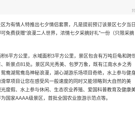
…
区为有情人特推出七夕情侣套票，凡是提前预订该景区七夕当
可免费获赠“浪漫二人世界，浓情七夕采摘好礼”一份（只限采摘
积6平方公里，水域面积3平方公里，景区包含有万吨巨龟和跨
、新景点81处。景区风光秀美、包罗万象，既有江南水乡之秀
，鸳鸯湖鸳鸯岛神秘浪漫，湖心湖游乐场项目奇绝，水上参与健
的滑草项目让您在感受风一般速度的同时又能领略到大自然的美
观光度假、水上参与休闲、生态农业养殖、爱国科普教育及健康
为国家AAAA级景区，首批全国农业旅游示范点等。