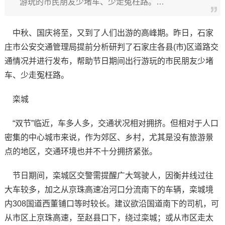
游玩的市民朋友少堵车、少走冤枉路。…
中秋、国庆将至，又到了人们出游的高峰期。昨日，石家
庄市公安交通管理局提前分析研判了石家庄各县(市)区道路交
通情况并进行发布，帮助节日期间出行游玩的市民朋友少堵
车、少走冤枉路。
栾城
“双节”临近，车多人多，交通状况相对拥挤。但相对于人口
密集的中心城市来说，作为郊区、乡村，尤其是没有旅游景
点的地区，交通环境也并不十分拥挤紧张。
节日期间，栾城区交警需提醒广大驾驶人，因衡井线过往
大车较多，加之从京珠高速冶河口分流南下的车辆，栾城境
内308国道西董铺口等时较长。建议欲沿国道南下的司机，可
从市区上京珠高速，至赵县口下，绕过栾城；或从市区走太