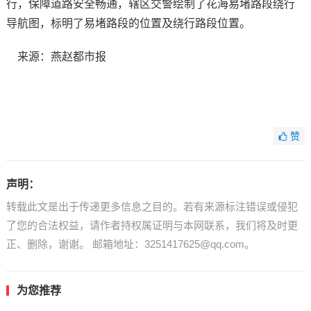
行，保障道路安全畅通，辖区交警绘制了花海易堵路段绕行
导航图，标明了易堵路段的位置及绕行路段位置。
来源：燕赵都市报
赞
声明：
转载此文是出于传递更多信息之目的。若有来源标注错误或侵犯
了您的合法权益，请作者持权属证明与本网联系，我们将及时更
正、删除，谢谢。 邮箱地址：3251417625@qq.com。
为您推荐