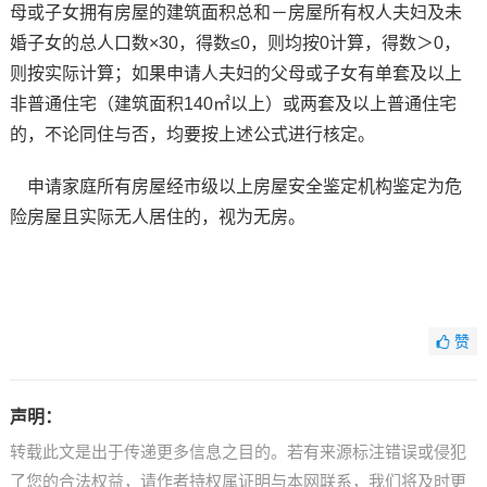
母或子女拥有房屋的建筑面积总和－房屋所有权人夫妇及未
婚子女的总人口数×30，得数≤0，则均按0计算，得数＞0，
则按实际计算；如果申请人夫妇的父母或子女有单套及以上
非普通住宅（建筑面积140㎡以上）或两套及以上普通住宅
的，不论同住与否，均要按上述公式进行核定。
申请家庭所有房屋经市级以上房屋安全鉴定机构鉴定为危
险房屋且实际无人居住的，视为无房。
赞
声明：
转载此文是出于传递更多信息之目的。若有来源标注错误或侵犯
了您的合法权益，请作者持权属证明与本网联系，我们将及时更