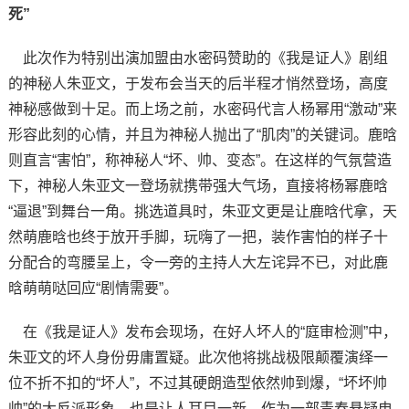
死”
此次作为特别出演加盟由水密码赞助的《我是证人》剧组
的神秘人朱亚文，于发布会当天的后半程才悄然登场，高度
神秘感做到十足。而上场之前，水密码代言人杨幂用“激动”来
形容此刻的心情，并且为神秘人抛出了“肌肉”的关键词。鹿晗
则直言“害怕”，称神秘人“坏、帅、变态”。在这样的气氛营造
下，神秘人朱亚文一登场就携带强大气场，直接将杨幂鹿晗
“逼退”到舞台一角。挑选道具时，朱亚文更是让鹿晗代拿，天
然萌鹿晗也终于放开手脚，玩嗨了一把，装作害怕的样子十
分配合的弯腰呈上，令一旁的主持人大左诧异不已，对此鹿
晗萌萌哒回应“剧情需要”。
在《我是证人》发布会现场，在好人坏人的“庭审检测”中，
朱亚文的坏人身份毋庸置疑。此次他将挑战极限颠覆演绎一
位不折不扣的“坏人”，不过其硬朗造型依然帅到爆，“坏坏帅
帅”的大反派形象，也是让人耳目一新。作为一部青春悬疑电