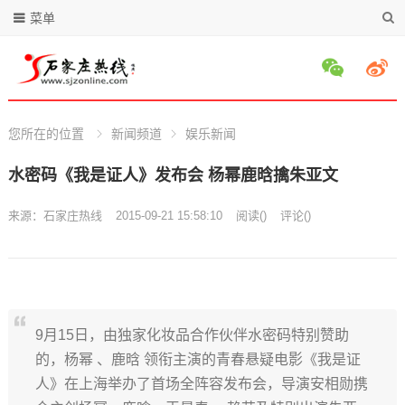
菜单
您所在的位置
新闻频道
娱乐新闻
水密码《我是证人》发布会 杨幂鹿晗擒朱亚文
来源：
石家庄热线
2015-09-21 15:58:10
阅读
(
)
评论(
)
9月15日，由独家化妆品合作伙伴水密码特别赞助
的，杨幂 、鹿晗 领衔主演的青春悬疑电影《我是证
人》在上海举办了首场全阵容发布会，导演安相勋携