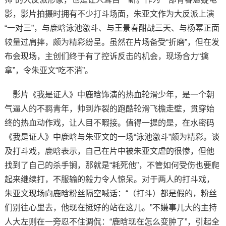
影，影片拍摄时拥有不少打斗场面，朱亚文作为大反派上演
“一对三”，与鹿晗泳池激斗、与王景春酣战三天、与杨幂正面
较量过肩摔，颇为精彩纷呈。虽然在片场备受“折磨”，但在发
布会现场，主创们终于有了控诉反击的机会，现场合力“擒
拿”，令朱亚文“吃不消”。
影片《我是证人》中鹿晗饰演的热血轮滑少年，是一个朝
气逼人的不羁青年，帅到炸裂的跑酷轮滑飞檐走壁，贯穿始
终的热血动作戏，让人目不暇接。值得一提的是，在水密码
《我是证人》中鹿晗与朱亚文的一场“泳池激斗”颇为精彩。谈
及打斗戏，鹿晗表示，自己在片中被朱亚文虐的很惨，但他
找到了自己的杀手锏，那就是“耗死他”，不管如何受伤也要爬
起来继续打，不服输的毅力令人惊呆。对于两人的打斗戏，
朱亚文现场向鹿晗粉丝隔空喊话：“（打斗）都是假的，粉丝
们别往心里去，他现在挺好的站在这儿。”不嫌事儿大的主持
人大左则在一旁忍不住调侃：“鹿晗现在怎么变肿了”，引起全