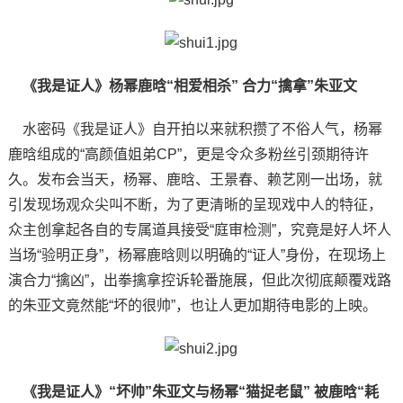
《我是证人》杨幂鹿晗“相爱相杀” 合力“擒拿”朱亚文
水密码《我是证人》自开拍以来就积攒了不俗人气，杨幂
鹿晗组成的“高颜值姐弟CP”，更是令众多粉丝引颈期待许
久。发布会当天，杨幂、鹿晗、王景春、赖艺刚一出场，就
引发现场观众尖叫不断，为了更清晰的呈现戏中人的特征，
众主创拿起各自的专属道具接受“庭审检测”，究竟是好人坏人
当场“验明正身”，杨幂鹿晗则以明确的“证人”身份，在现场上
演合力“擒凶”，出拳擒拿控诉轮番施展，但此次彻底颠覆戏路
的朱亚文竟然能“坏的很帅”，也让人更加期待电影的上映。
《我是证人》“坏帅”朱亚文与杨幂“猫捉老鼠” 被鹿晗“耗