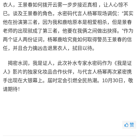
衣人，王景春如何拨开云雾一步步接近真相 ，让人心惊不
已。谈及王景春的角色，水密码代言人杨幂现场调侃：“其实
他在扮演第三者，因为我和鹿晗原本是相爱相杀，但是景春
老师的出现就成了第三者，他要在我俩之间做出抉择。”作为
两个证人两份证词，杨幂鹿晗究竟如何取得警员王景春的信
任，并且合力擒凶击退黑衣人，拭目以待。
揭密水润，我是证人，此次补水专家水密码作为《我是证
人》影片的独家化妆品合作伙伴，与代言人杨幂再次紧密携
手出现在大银幕上。届时定会引燃全民热潮。10月30日，敬
请期待！
赞