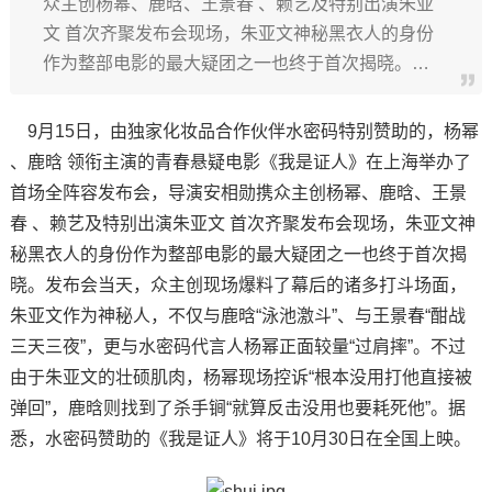
众主创杨幂、鹿晗、王景春 、赖艺及特别出演朱亚
文 首次齐聚发布会现场，朱亚文神秘黑衣人的身份
作为整部电影的最大疑团之一也终于首次揭晓。…
9月15日，由独家化妆品合作伙伴水密码特别赞助的，杨幂
、鹿晗 领衔主演的青春悬疑电影《我是证人》在上海举办了
首场全阵容发布会，导演安相勋携众主创杨幂、鹿晗、王景
春 、赖艺及特别出演朱亚文 首次齐聚发布会现场，朱亚文神
秘黑衣人的身份作为整部电影的最大疑团之一也终于首次揭
晓。发布会当天，众主创现场爆料了幕后的诸多打斗场面，
朱亚文作为神秘人，不仅与鹿晗“泳池激斗”、与王景春“酣战
三天三夜”，更与水密码代言人杨幂正面较量“过肩摔”。不过
由于朱亚文的壮硕肌肉，杨幂现场控诉“根本没用打他直接被
弹回”，鹿晗则找到了杀手锏“就算反击没用也要耗死他”。据
悉，水密码赞助的《我是证人》将于10月30日在全国上映。