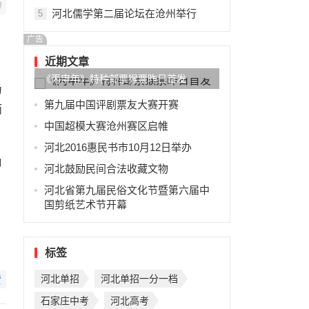
河北儒学第二届论坛在沧州举行
5
广告
近期文章
《丙申年》特种邮票猴票昨日首发
为
第九届中国评剧票友大赛开赛
而
中国超模大赛沧州赛区启帷
河北2016惠民书市10月12日举办
角
河北鼓励民间合法收藏文物
名
河北省第九届民俗文化节暨第六届中
国剪纸艺术节开幕
标签
河北单招
河北单招一分一档
赞
石家庄中考
河北高考