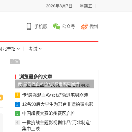
2026年8月7日
星期五
手机版
公众号
微博
河北单招
考试
广告
浏览最多的文章
传“最强混血AV女优”隐退宅男崩溃
传“最强混血AV女优”隐退宅男崩溃
1
12名90后大学生为邢台非遗拍微电影
2
中国超模大赛沧州赛区启帷
3
一批抗战主题影视剧作品“河北制造”
4
集中上映