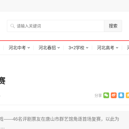
搜索
河北中考
河北春招
3+2学校
河北高考
赛
)
头戏——46名评剧票友在唐山市群艺馆角逐首场复赛，以此为
。…