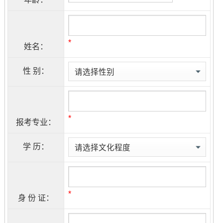
*
姓名：
性 别：
*
报考专业：
学 历：
*
身 份 证：