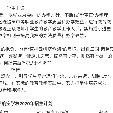
学生上课
旨，以就业为导向”的办学方针。不断践行“革正”办学理
围绕提高中等职业教育教学质量和办学效益，进行教育教
微观上从教师和学生的教育教学工作入手，实施或引进更
教学机制来提高我校的办法质量和办学效益。
抱负，也有“直挂云帆济沧海”的意境。出自三国·诸葛
情欲，弃凝滞，使庶几之志，揭然有所存，恻然有所感。忍
，何损美趣?何患于不济?”
宿舍
观念上，引导学生坚定理想信念，志存高远，脚踏实地
梦想。在实际的教育教学实践中，努力把学生培养成为一
设者和接班人。
航空学校2020年招生计划
实缴
就业方向及岗位
薪资