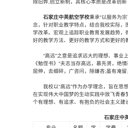
除旧弊,创立新制，其核心本质是改革创新
石家庄中英航空学校
秉承“以服务为宗
念，针对职业教学特点，结合我校实际，
学改革。宏观上追踪职业教育发展趋势，
好的教学方法、更好的教学方式和更好的
“高远”之意是追求远大的理想、事业上的
《勉侄书》“夫志当存高远，慕先贤，绝
屈伸，去细碎，广咨问，除嫌吝;虽有淹留
我校以“高远”作为办学理念，旨在思想
在实现伟大中国梦的生动实践中放飞青春
个有理想、有追求、有抱负的社会主义建
石家庄中英
专业
名额
学
学费