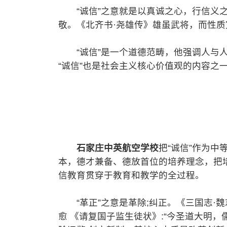
“诚信”之意就是以真诚之心，行信义之
敬。《北齐书·尧雄传》雄虽武将，而性
“诚信”是一个道德范畴，他强调人与人
“诚信”也是社会主义核心价值观的内容之
石家庄中英航空学校
把“诚信”作为
本，德才兼备、德放首位的培养理念，把
信教育贯穿于教育和教学的全过程。
“革正”之意是革除;纠正。《三国志·魏志
愈 《请复国子监生徒状》:“今圣道大明，