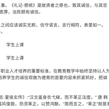
事。《礼记·祭统》是故贤者之祭也，致其诚信，与其忠
质宽厚，治民颇有诚信。
之间应该诚实无欺，信守诺言，言行相符，表里如一。
一。
学生上课
学生上课
中等职业人才培养的重要标准，在教育教学中始终坚持以人
培养学生的诚信观做为德育的首要内容来抓紧抓好，把诚
·夏侯玄传》:“汉文虽身衣弋綈，而不革正法度。” 唐 韩
儒风復振，恐须革正，以赞鸿猷。”简而言之，“革正”就是