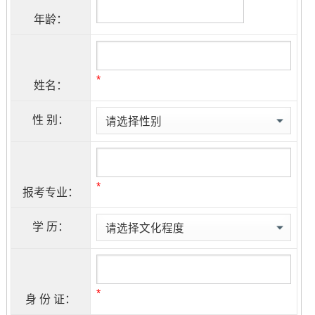
年龄：
*
姓名：
性 别：
*
报考专业：
学 历：
*
身 份 证：