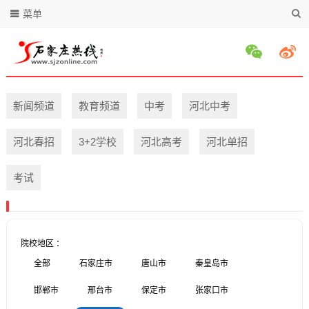
菜单
新闻频道
教育频道
中考
河北中考
河北春招
3+2学校
河北高考
河北单招
考试
院校地区 ：
全部
石家庄市
唐山市
秦皇岛市
邯郸市
邢台市
保定市
张家口市