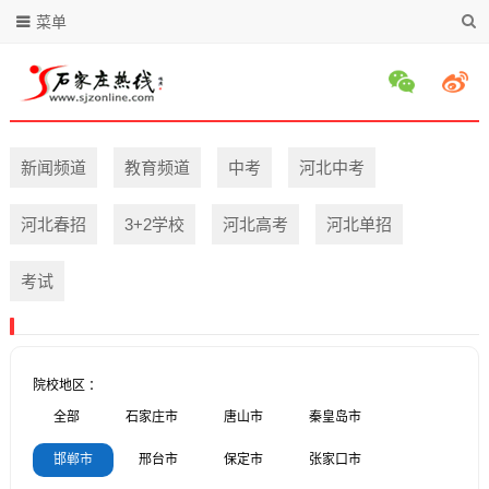
菜单
新闻频道
教育频道
中考
河北中考
河北春招
3+2学校
河北高考
河北单招
考试
院校地区 ：
全部
石家庄市
唐山市
秦皇岛市
邯郸市
邢台市
保定市
张家口市