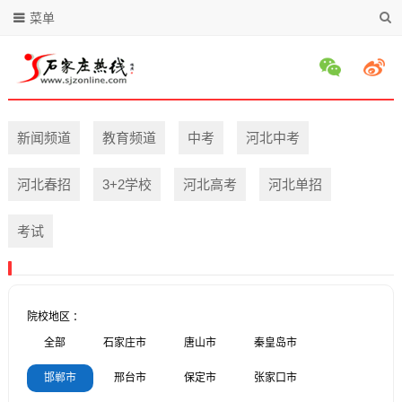
菜单
新闻频道
教育频道
中考
河北中考
河北春招
3+2学校
河北高考
河北单招
考试
院校地区 ：
全部
石家庄市
唐山市
秦皇岛市
邯郸市
邢台市
保定市
张家口市