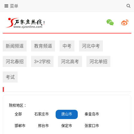
菜单
新闻频道
教育频道
中考
河北中考
河北春招
3+2学校
河北高考
河北单招
考试
院校地区 ：
全部
石家庄市
唐山市
秦皇岛市
邯郸市
邢台市
保定市
张家口市