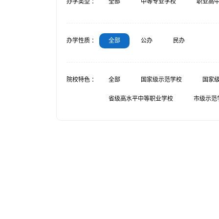
办学类型 ：
全部
中等专业学校
职业高
办学性质 ：
全部
公办
民办
院校特色 ：
全部
国家级示范学校
国家
省级高水平中等职业学校
市级示范