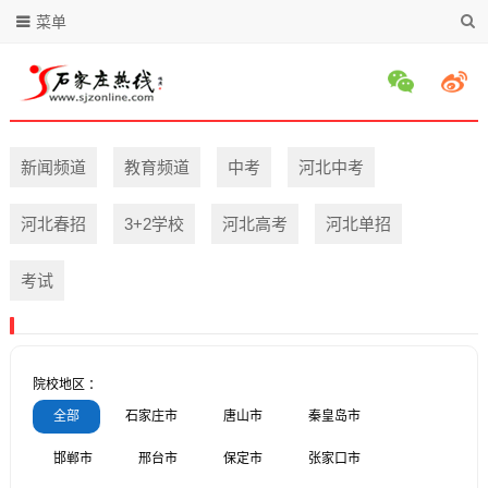
菜单
新闻频道
教育频道
中考
河北中考
河北春招
3+2学校
河北高考
河北单招
考试
院校地区 ：
全部
石家庄市
唐山市
秦皇岛市
邯郸市
邢台市
保定市
张家口市