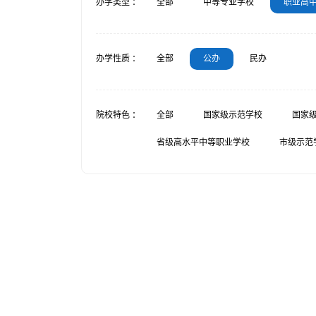
办学类型 ：
全部
中等专业学校
职业高
办学性质 ：
全部
公办
民办
院校特色 ：
全部
国家级示范学校
国家
省级高水平中等职业学校
市级示范