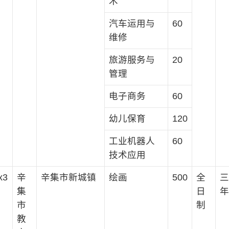
术
汽车运用与
60
维修
旅游服务与
20
管理
电子商务
60
幼儿保育
120
工业机器人
60
技术应用
x3
辛
辛集市新城镇
绘画
500
全
三
集
日
年
市
制
教