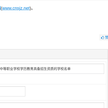
网
(
www.cnsjz.net
)。