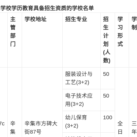
职业学校学历教育具备招生资质的学校名单
主
学校地址
招生专业
招
学
学
管
生
习
制
部
计
形
门
划
式
(人
数)
服装设计与
50
工艺(3+2)
电子技术应
50
用(3+2)
幼儿保育
100
7c
辛
辛集市方碑大
全
三
(3+2)
集
街87号
日
年