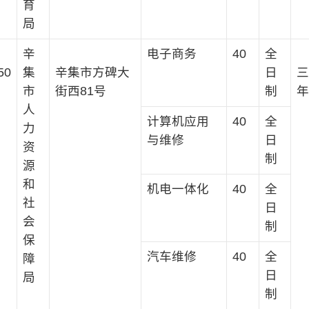
育
局
辛
电子商务
40
全
50
集
辛集市方碑大
日
三
市
街西81号
制
年
人
计算机应用
40
全
力
与维修
日
资
制
源
和
机电一体化
40
全
社
日
会
制
保
汽车维修
40
全
障
日
局
制