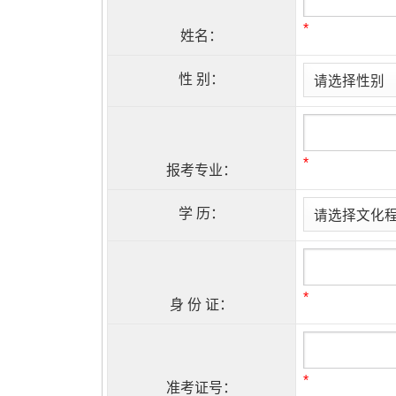
*
姓名：
性 别：
*
报考专业：
学 历：
*
身 份 证：
*
准考证号：