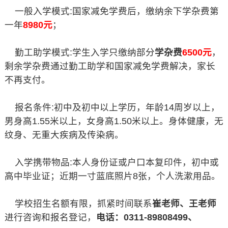
一般入学模式:国家减免学费后，缴纳余下学杂费第
一年
8980元
；
勤工助学模式:学生入学只缴纳部分
学杂费
6500元
，
剩余学杂费通过勤工助学和国家减免学费解决，家长
不再支付。
报名条件:初中及初中以上学历，年龄14周岁以上，
男身高1.55米以上，女身高1.50米以上。身体健康，无
纹身、无重大疾病及传染病。
入学携带物品:本人身份证或户口本复印件，初中或
高中毕业证；近期一寸蓝底照片8张，个人洗漱用品。
学校招生名额有限，抓紧时间联系
崔老师、王老师
进行咨询和报名登记，
电话：0311-89808499、