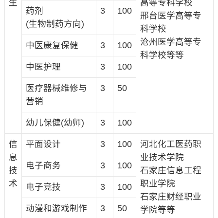
生
高等专科学校
药剂
3
100
邢台医学高等专
(生物制药方向)
科学校
沧州医学高等专
中医康复保健
3
100
科学校等等
中医护理
3
100
医疗器械维修与
3
50
营销
幼儿保健(幼师)
3
100
信
平面设计
3
100
河北化工医药职
息
业技术学院
电子商务
3
100
技
石家庄信息工程
术
职业学院
电子竞技
3
100
石家庄财经职业
动漫和游戏制作
3
50
学院等等