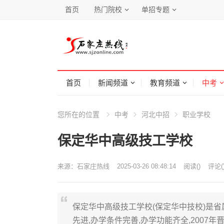
首页
热门院校
单招专题
首页
新闻频道
教育频道
中考
您所在的位置
中考
河北中招
职业学校
保定华中高级技工学校
来源：
石家庄热线
2025-03-26 08:48:14
阅读
(
)
评论(
保定华中高级技工学校(保定华中技校)是省属
先进,办学条件完善,办学功能齐全,2007