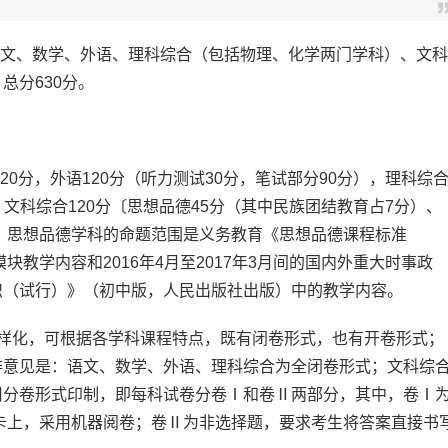
语文、数学、外语、理科综合（包括物理、化学两门学科）、文科
总分630分。
0分，外语120分（听力测试30分，笔试部分90分），理科综
），文科综合120分〔思想品德45分（其中民族团结教育占7分）、
中，思想品德学科的命题范围是义务教育《思想品德课程标准
块教学内容和2016年4月至2017年3月间的国内外重大时事政
识（试行）》（初中版，人民出版社出版）中的教学内容。
化，可根据各学科课程特点，既有闭卷形式，也有开卷形式；
排意见是：语文、数学、外语、理科综合为全闭卷形式；文科综
用分卷形式印制，即每科试卷分卷Ⅰ和卷Ⅱ两部分，其中，卷Ⅰ
卡上，采用机器阅卷；卷Ⅱ为非选择题，要求考生将答案直接书