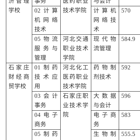
济管理
事务
医药职业
与会计
学校
技术学院
02计算
计算机
570
机网络
网络技
技术
术
05物流
河北交通
现代物
584.9
服务与
职业技术
流管理
管理
学院
石家庄
01制药
河北化工
药物制
592
财经商
技术应
医药职业
剂技术
贸学校
用
技术学院
03会计
石家庄职
大数据
59
6
事务
业技术学
与会计
院
04电子
电子商
583
商务
务
05制药
生物制
555.5