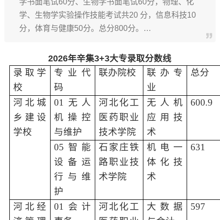
学书面笔试60分、生物学书面笔试60分，物理、化
学、生物学实验操作技能考试共20 分，信息科技10
分，体育与健康50分。总分800分。…
2026年辛集3+3大专录取分数线
录取学
专业
代
联办院校
联办专
总分
校
码
业
河北城
01无人
河北化工
无人机
600.9
乡建设
机操控
医药职业
应用技
学校
与维护
技术学院
术
05智能
石家庄铁
机电一
631
设备运
路职业技
体化技
行与维
术学院
术
护
河北经
01会计
河北化工
大数据
597