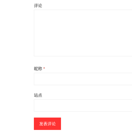
评论
昵称
*
站点