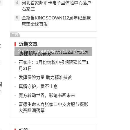
河北首家邮币卡电子盘体验中心落户
4
石家庄
金斯当KINGSDOWN112周年纪念款
5
床垫全球首发
广告
近期文章
进
金斯当KINGSDOWN112周年纪念款床
垫全球首发
与
石家庄：1月份纳税申报期限延长至1
月31日
发挥保险力量 助力精准扶贫
司
真情守护，爱不止息
新
魔方转动世界，彩笔书画未来
富德生命人寿张家口中支客服节摄影
大赛圆满落幕