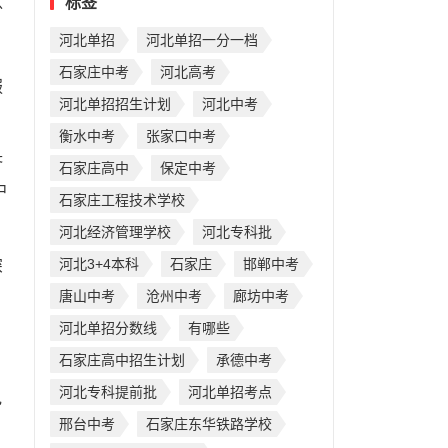
以
标签
河北单招
河北单招一分一档
石家庄中考
河北高考
服
河北单招招生计划
河北中考
衡水中考
张家口中考
济
石家庄高中
保定中考
中
石家庄工程技术学校
河北经济管理学校
河北专科批
河北3+4本科
石家庄
邯郸中考
深
唐山中考
沧州中考
廊坊中考
河北单招分数线
有哪些
石家庄高中招生计划
承德中考
河北专科提前批
河北单招考点
电
邢台中考
石家庄东华铁路学校