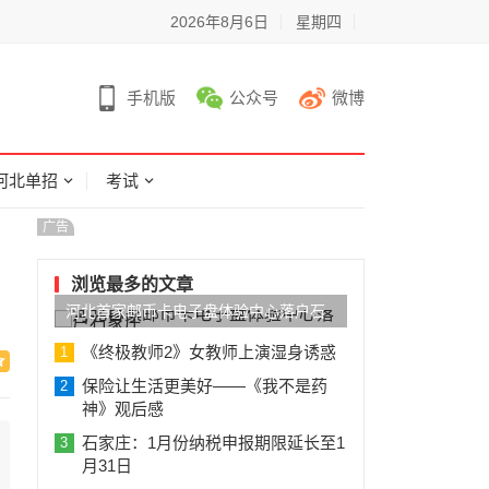
2026年8月6日
星期四
手机版
公众号
微博
河北单招
考试
广告
浏览最多的文章
河北首家邮币卡电子盘体验中心落户石
家庄
《终极教师2》女教师上演湿身诱惑
1
保险让生活更美好——《我不是药
2
神》观后感
石家庄：1月份纳税申报期限延长至1
3
月31日