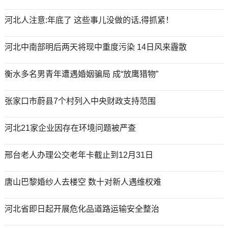
河北人注意:年底了 这些事儿没做的话,得抓紧！
河北中南部明后两天将现中重度污染 14日风来霾散
衡水多名男青年遭遇婚姻骗局 成“放鹰猎物”
张家口市蔚县7个村列入中央财政支持范围
河北21家企业因存在环境问题被严查
邢台老人办理公交老年卡截止到12月31日
唐山巴黎婚纱人去楼空 数十对新人遇维权难
河北省即日起开展危化品道路运输安全整治