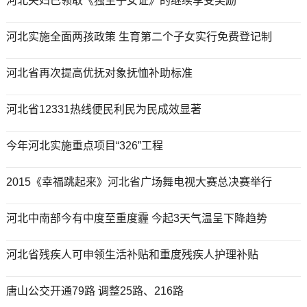
河北夫妇已领取《独生子女证》的继续享受奖励
河北实施全面两孩政策 生育第二个子女实行免费登记制
河北省再次提高优抚对象抚恤补助标准
河北省12331热线便民利民为民成效显著
今年河北实施重点项目“326”工程
2015《幸福跳起来》河北省广场舞电视大赛总决赛举行
河北中南部今有中度至重度霾 今起3天气温呈下降趋势
河北省残疾人可申领生活补贴和重度残疾人护理补贴
唐山公交开通79路 调整25路、216路