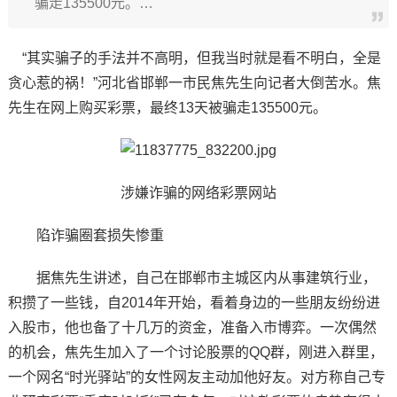
骗走135500元。…
“其实骗子的手法并不高明，但我当时就是看不明白，全是
贪心惹的祸！”河北省邯郸一市民焦先生向记者大倒苦水。焦
先生在网上购买彩票，最终13天被骗走135500元。
涉嫌诈骗的网络彩票网站
陷诈骗圈套损失惨重
据焦先生讲述，自己在邯郸市主城区内从事建筑行业，
积攒了一些钱，自2014年开始，看着身边的一些朋友纷纷进
入股市，他也备了十几万的资金，准备入市博弈。一次偶然
的机会，焦先生加入了一个讨论股票的QQ群，刚进入群里，
一个网名“时光驿站”的女性网友主动加他好友。对方称自己专