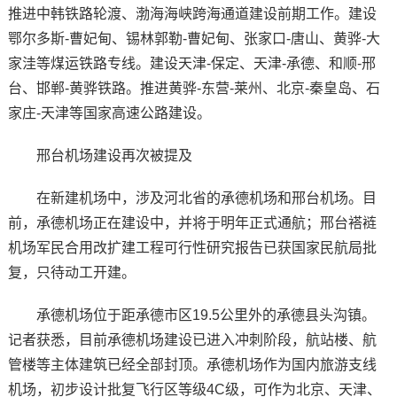
推进中韩铁路轮渡、渤海海峡跨海通道建设前期工作。建设
鄂尔多斯-曹妃甸、锡林郭勒-曹妃甸、张家口-唐山、黄骅-大
家洼等煤运铁路专线。建设天津-保定、天津-承德、和顺-邢
台、邯郸-黄骅铁路。推进黄骅-东营-莱州、北京-秦皇岛、石
家庄-天津等国家高速公路建设。
邢台机场建设再次被提及
在新建机场中，涉及河北省的承德机场和邢台机场。目
前，承德机场正在建设中，并将于明年正式通航；邢台褡裢
机场军民合用改扩建工程可行性研究报告已获国家民航局批
复，只待动工开建。
承德机场位于距承德市区19.5公里外的承德县头沟镇。
记者获悉，目前承德机场建设已进入冲刺阶段，航站楼、航
管楼等主体建筑已经全部封顶。承德机场作为国内旅游支线
机场，初步设计批复飞行区等级4C级，可作为北京、天津、