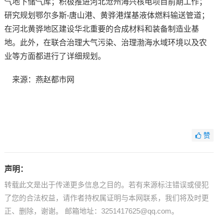
气地下储气库；积极推进河北沧州海兴核电项目前期工作；
研究规划鄂尔多斯-唐山港、黄骅港煤基液体燃料输送管道；
在河北黄骅地区建设华北重要的合成材料和装备制造业基
地。此外，在联合治理大气污染、治理渤海水域环境以及农
业等方面都进行了详细规划。
来源：燕赵都市网
赞
声明：
转载此文是出于传递更多信息之目的。若有来源标注错误或侵犯
了您的合法权益，请作者持权属证明与本网联系，我们将及时更
正、删除，谢谢。 邮箱地址：3251417625@qq.com。