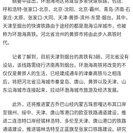
纲要中提出，环渤海地区将建设多条快速铁路，包括：
呼和浩特-张家口-北京、北京-沈阳、北京-霸州、青岛-济南-石
家庄-太原、张家口-大同、天津-黄骅-滨州-东营-烟台。其中，
天津至烟台的快速铁路由于途经的都是渤海沿岸城市，也被
称为环渤海高铁。河北省沧州的黄骅市将由此步入高铁时
代。
记者了解到，目前天津到烟台的高铁有3趟，河北省没有
设站，该线路需绕行济南再到烟台。环渤海高铁将改变的不
仅仅是黄骅人的生活，已经建成通车的津秦高铁与之相连
后，将把河北省沿海城市秦皇岛、唐山、黄骅以及天津、山
东沿海城市连接起来，拉动环渤海城市旅游及经济发展。
此外，还将推进蒙古乔巴山经内蒙古珠恩嘎达布其口岸
至锦州、绥中、天津、唐山等港口的欧亚铁路通道建设，推
进二连浩特口岸经锡林浩特、多伦至天津、唐山港口的铁路
通道建设，推进锡林浩特至正蓝旗至张家口铁路建设。研究