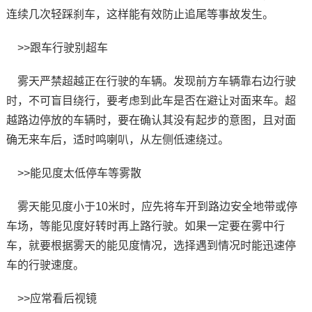
连续几次轻踩刹车，这样能有效防止追尾等事故发生。
>>跟车行驶别超车
雾天严禁超越正在行驶的车辆。发现前方车辆靠右边行驶
时，不可盲目绕行，要考虑到此车是否在避让对面来车。超
越路边停放的车辆时，要在确认其没有起步的意图，且对面
确无来车后，适时鸣喇叭，从左侧低速绕过。
>>能见度太低停车等雾散
雾天能见度小于10米时，应先将车开到路边安全地带或停
车场，等能见度好转时再上路行驶。如果一定要在雾中行
车，就要根据雾天的能见度情况，选择遇到情况时能迅速停
车的行驶速度。
>>应常看后视镜