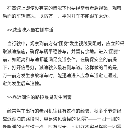
在高速上即使没有雾的情况下也要经常看看后视镜，观察
后面的车辆情况，以防万一，平时开车不能跟车太近。
>>减速驶入最右侧车道
当行驶中，观察到前方有“团雾”发生视线受阻时，应立即采
取减速措施，确保车辆平稳停车，并留有余地。进入“团雾”
前，如距离和车速都能满足变道条件，在确保安全的前提
下，打开信号灯，减速驶入最右侧车道。这样做的目的是，
万一前方发生事故堵车时，能迅速进入应急车道避让通过，
避免发生后车追撞。
>>靠近湖泊的路段最易发生团雾
经常驾车出行的老司机往往有这样的经验，秋冬季节途经
靠近湖泊的路段时，容易遇见奇怪的“团雾”——一团一团的，
像飘浮的大气球一样，时有时无，司机好不容易摆脱一团雾