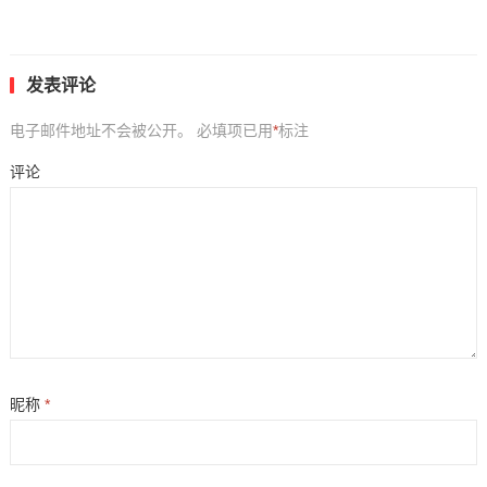
发表评论
电子邮件地址不会被公开。
必填项已用
*
标注
评论
昵称
*