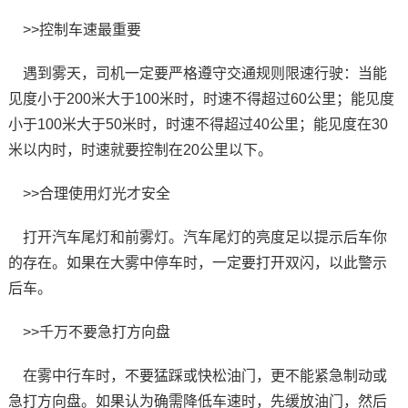
>>控制车速最重要
遇到雾天，司机一定要严格遵守交通规则限速行驶：当能
见度小于200米大于100米时，时速不得超过60公里；能见度
小于100米大于50米时，时速不得超过40公里；能见度在30
米以内时，时速就要控制在20公里以下。
>>合理使用灯光才安全
打开汽车尾灯和前雾灯。汽车尾灯的亮度足以提示后车你
的存在。如果在大雾中停车时，一定要打开双闪，以此警示
后车。
>>千万不要急打方向盘
在雾中行车时，不要猛踩或快松油门，更不能紧急制动或
急打方向盘。如果认为确需降低车速时，先缓放油门，然后