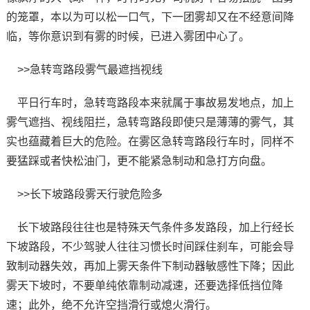
的笼罩，本以为可以松一口气，下一团雾却又在不经意间降
临，等你意识到有雾的时候，已进入雾团中心了。
>>急转弯路段雾气最遮挡视线
平日行车时，急转弯路段本来就属于事故易发地点，加上
雾气遮挡、视线阻拦，急转弯路段即使只是薄薄的雾气，其
实也蕴藏着巨大的危险。在雾区急转弯路段行车时，同样不
要猛踩或者快松油门，更不能紧急制动和急打方向盘。
>>长下坡路段雾天行驶危险多
长下坡路段往往也是特殊天气条件多发路段，加上行经长
下坡路段，不少驾驶人往往习惯长时间踩住刹车，可能会导
致制动器失效，再加上雾天条件下制动器敏感性下降；因此
雾天下坡时，不要单纯依靠制动减速，还要选择低挡位降
速；此外，绝不允许空挡滑行或熄火滑行。