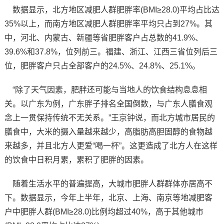
数据显示，北方地区减肥人群肥胖率(BMI≥28.0)平均占比达
35%以上，而南方地区减肥人群肥胖率平均只占到27%。其
中，河北、内蒙古、新疆等省肥胖客户占总数的41.9%、
39.6%和37.8%，位列前三。福建、浙江、江西三省位列后三
位，肥胖客户只占全部客户的24.5%、24.8%、25.1%。
“除了天气因素，肥胖还可能与当地人的饮食结构息息相
关。以广东为例，广东胖子排名全国倒数，与广东人膳食观
念上一贯保持传统不无关系。”王京钟说，而北方城市居民的
膳食中，大米的摄入量越来越少，高脂肪高胆固醇的食物越
来越多，并且北方人更爱“喝一杯”。这更造成了北方人在这样
的饮食中日积月累，累积了肥胖的因素。
随着生活水平的普遍提高，大城市肥胖人群群体亦居高不
下。数据显示，今年上半年，北京、上海、南京等地减肥客
户中肥胖人群(BMI≥28.0)比例均超过40%，高于其他城市