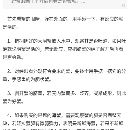
螃蟹的绳子解开后再看是否会动。…
首先看蟹的眼睛，弹在外面的，用手碰一下，有反应的就
是活的。
1、把捆绑好的大闸蟹放入水中，观察其是否吐泡，如果吐
泡就说明蟹是活的；若无反应，应把螃蟹的绳子解开后再看
是否会动。
2、对经眼看外观符合要求的蟹，要逐个用手掂一掂它的分
量，手感重的为肥状蟹。
3、剥开蟹的脐盖，若壳内蟹黄多、整齐，凝聚成形，则此
蟹为好蟹。
4、如果购买的是死的海蟹，需要观察蟹的腿是否完整无
缺，若轻拉蟹腿有微弱弹力，表明是新鲜海蟹，若是不新鲜