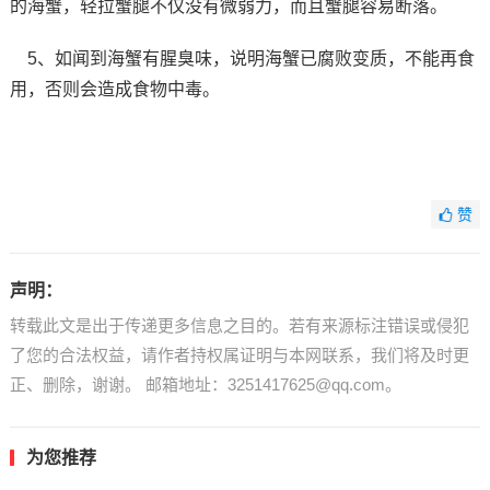
的海蟹，轻拉蟹腿不仅没有微弱力，而且蟹腿容易断落。
5、如闻到海蟹有腥臭味，说明海蟹已腐败变质，不能再食
用，否则会造成食物中毒。
赞
声明：
转载此文是出于传递更多信息之目的。若有来源标注错误或侵犯
了您的合法权益，请作者持权属证明与本网联系，我们将及时更
正、删除，谢谢。 邮箱地址：3251417625@qq.com。
为您推荐