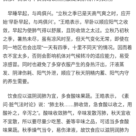
早睡早起，与鸡俱兴。“立秋之季已是天高气爽之时，应开
始‘早卧早起，与鸡俱兴’。”王皓表示，早卧以顺应阳气之收
敛，早起为使肺气得以舒展，且防收敛之太过。立秋乃初秋
之季，暑热未尽，虽有凉风时至，但天气变化无常，即使在
同一地区也会出现“一天有四季，十里不同天”的情况。因而着
衣不宜太多，否则会影响机体对气候转冷的适应能力，易受
凉感冒。同时也避免了多穿衣服产生的身热汗出，汗液蒸
发、阴津伤耗、阳气外泄，顺应了秋天阴精内蓄、阳气内守
的养生需要。
饮食应以滋阴润肺为宜，多食酸味果蔬。王皓表示，《素
问·脏气法时论》说：“肺主秋……肺收敛，急食酸以收之，用
酸补之，辛泻之”。酸味收敛肺气，辛味发散泻肺，秋天宜收
不宜散，所以要尽量少吃葱、姜等辛味之品，可适当多食酸
味果蔬。秋季燥气当令，易伤津液，故饮食应以滋阴润肺为