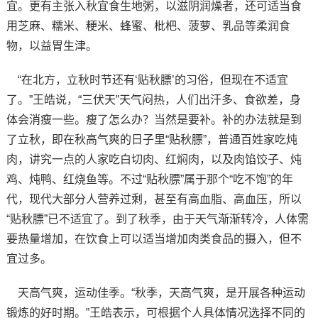
宜。更有主张入秋宜食生地粥，以滋阴润燥者，还可适当食
用芝麻、糯米、粳米、蜂蜜、枇杷、菠萝、乳品等柔润食
物，以益胃生津。
“在北方，立秋时节还有‘贴秋膘’的习俗，但现在不适宜
了。”王皓说，“三伏天”天气闷热，人们出汗多、食欲差，身
体会消瘦一些。瘦了怎么办？当然是要补。补的办法就是到
了立秋，即在秋高气爽的日子里“贴秋膘”，普通百姓家吃炖
肉，讲究一点的人家吃白切肉、红焖肉，以及肉馅饺子、炖
鸡、炖鸭、红烧鱼等。不过“贴秋膘”属于那个“吃不饱”的年
代，现代大部分人营养过剩，甚至有高血脂、高血压，所以
“贴秋膘”已不适宜了。到了秋季，由于天气渐渐转冷，人体需
要热量增加，在饮食上可以适当增加肉类食品的摄入，但不
宜过多。
天高气爽，运动佳季。“秋季，天高气爽，是开展各种运动
锻炼的好时期。”王皓表示，可根据个人具体情况选择不同的