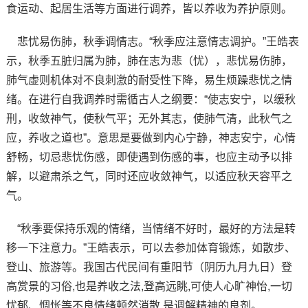
食运动、起居生活等方面进行调养，皆以养收为养护原则。
悲忧易伤肺，秋季调情志。“秋季应注意情志调护。”王皓表
示，秋季五脏归属为肺，肺在志为悲（忧），悲忧易伤肺，
肺气虚则机体对不良刺激的耐受性下降，易生烦躁悲忧之情
绪。在进行自我调养时需循古人之纲要：“使志安宁，以缓秋
刑，收敛神气，使秋气平；无外其志，使肺气清，此秋气之
应，养收之道也”。意思是要做到内心宁静，神志安宁，心情
舒畅，切忌悲忧伤感，即使遇到伤感的事，也应主动予以排
解，以避肃杀之气，同时还应收敛神气，以适应秋天容平之
气。
“秋季要保持乐观的情绪，当情绪不好时，最好的方法是转
移一下注意力。”王皓表示，可以去参加体育锻炼，如散步、
登山、旅游等。我国古代民间有重阳节（阴历九月九日）登
高赏景的习俗,也是养收之法,登高远眺,可使人心旷神怡,一切
忧郁、惆怅等不良情绪顿然消散,是调解精神的良剂。