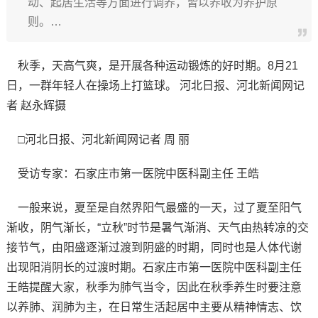
动、起居生活等方面进行调养，皆以养收为养护原
则。…
秋季，天高气爽，是开展各种运动锻炼的好时期。8月21
日，一群年轻人在操场上打篮球。 河北日报、河北新闻网记
者 赵永辉摄
□河北日报、河北新闻网记者 周 丽
受访专家：石家庄市第一医院中医科副主任 王皓
一般来说，夏至是自然界阳气最盛的一天，过了夏至阳气
渐收，阴气渐长，“立秋”时节是暑气渐消、天气由热转凉的交
接节气，由阳盛逐渐过渡到阴盛的时期，同时也是人体代谢
出现阳消阴长的过渡时期。石家庄市第一医院中医科副主任
王皓提醒大家，秋季为肺气当令，因此在秋季养生时要注意
以养肺、润肺为主，在日常生活起居中主要从精神情志、饮