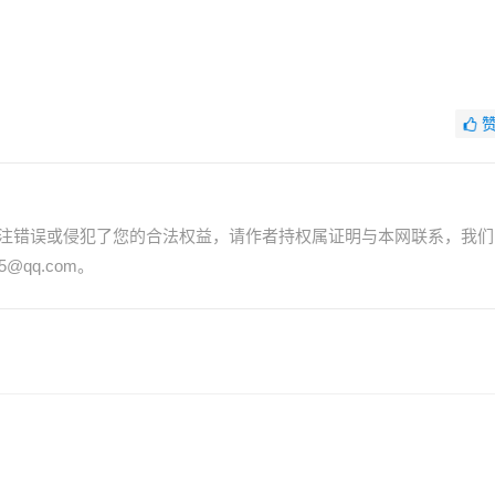
注错误或侵犯了您的合法权益，请作者持权属证明与本网联系，我们
@qq.com。