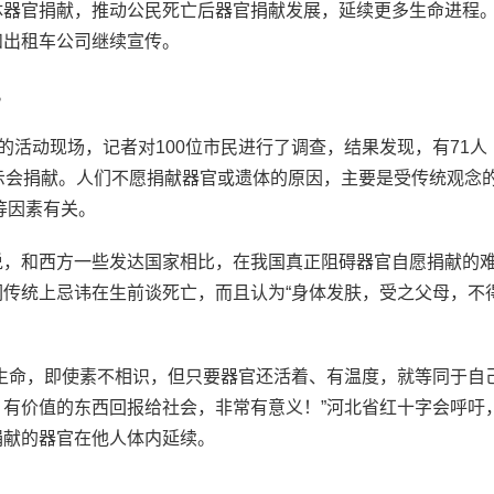
体器官捐献，推动公民死亡后器官捐献发展，延续更多生命进程
和出租车公司继续宣传。
。
的活动现场，记者对100位市民进行了调查，结果发现，有71人
示会捐献。人们不愿捐献器官或遗体的原因，主要是受传统观念
等因素有关。
，和西方一些发达国家相比，在我国真正阻碍器官自愿捐献的
传统上忌讳在生前谈死亡，而且认为“身体发肤，受之父母，不
生命，即使素不相识，但只要器官还活着、有温度，就等同于自
有价值的东西回报给社会，非常有意义！”河北省红十字会呼吁
捐献的器官在他人体内延续。