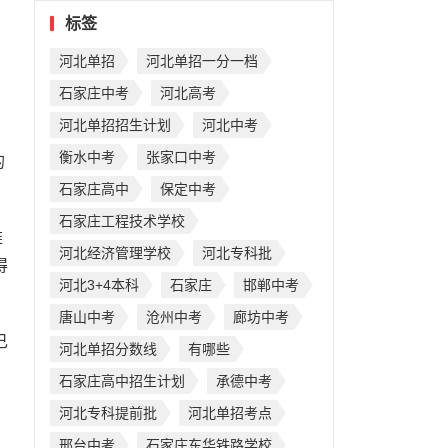
。
标签
河北单招
河北单招一分一档
石家庄中考
河北高考
河北单招招生计划
河北中考
衡水中考
张家口中考
的
石家庄高中
保定中考
石家庄工程技术学校
难
河北经济管理学校
河北专科批
得
河北3+4本科
石家庄
邯郸中考
唐山中考
沧州中考
廊坊中考
己
河北单招分数线
有哪些
，
石家庄高中招生计划
承德中考
河北专科提前批
河北单招考点
邢台中考
石家庄东华铁路学校