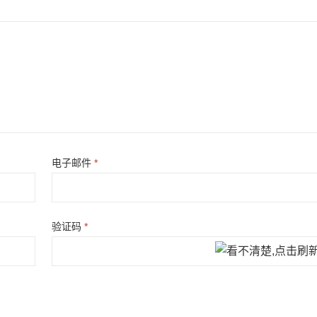
电子邮件
*
验证码
*