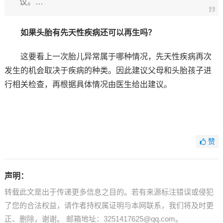
议。…
如果头胎有先天性疾病还可以再生吗？
这要看上一次胎儿异常属于哪种情况，先天性疾病再次
发生的机会取决于疾病的种类。因此建议父母和头胎孩子进
行相关检查，再根据具体情况由医生给出建议。
赞
声明：
转载此文是出于传递更多信息之目的。若有来源标注错误或侵犯
了您的合法权益，请作者持权属证明与本网联系，我们将及时更
正、删除，谢谢。 邮箱地址：3251417625@qq.com。