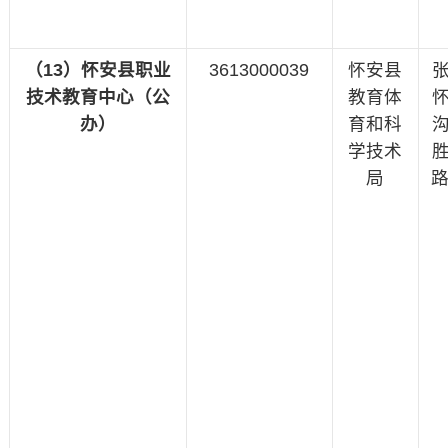
（13）怀安县职业
3613000039
怀安县
技术教育中心（公
教育体
办）
育和科
学技术
局
路