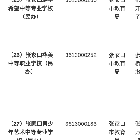
（25）张家口瑶华
3613000186
张家口
希望中等专业学校
市教育
（民办）
局
（26）张家口华美
3613000252
张家口
中等职业学校（民
市教育
办）
局
（27）张家口青少
3613000183
张家口
年艺术中等专业学
市教育