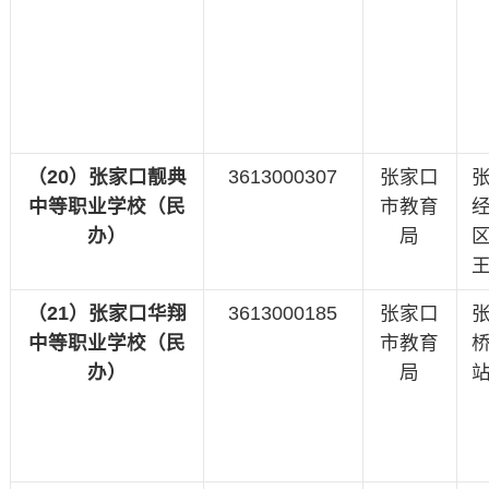
（20）张家口靓典
3613000307
张家口
中等职业学校（民
市教育
办）
局
（21）张家口华翔
3613000185
张家口
中等职业学校（民
市教育
办）
局