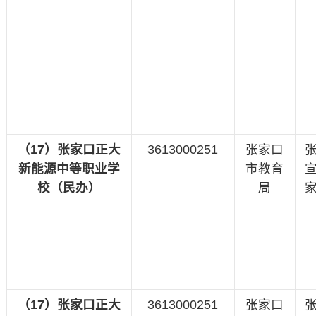
（17）张家口正大
3613000251
张家口
新能源中等职业学
市教育
校（民办）
局
（17）张家口正大
3613000251
张家口