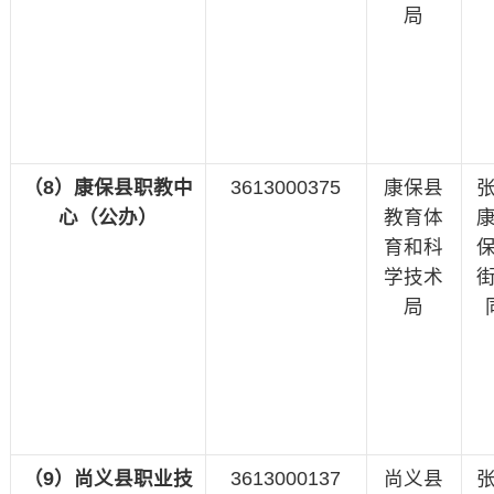
局
（8）康保县职教中
3613000375
康保县
心（公办）
教育体
育和科
学技术
局
（9）尚义县职业技
3613000137
尚义县