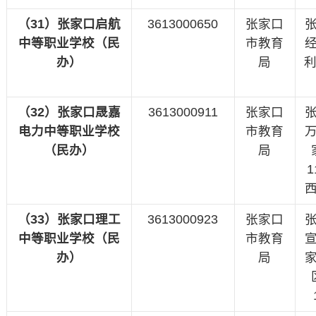
（31）张家口启航
3613000650
张家口
中等职业学校（民
市教育
办）
局
利
（32）张家口晟嘉
3613000911
张家口
电力中等职业学校
市教育
（民办）
局
（33）张家口理工
3613000923
张家口
中等职业学校（民
市教育
办）
局