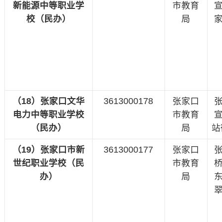
新能源中等职业学
市教育
校（民办）
局
（18）张家口文华
3613000178
张家口
电力中等职业学校
市教育
（民办）
局
站
（19）张家口市新
3613000177
张家口
世纪职业学校（民
市教育
办）
局