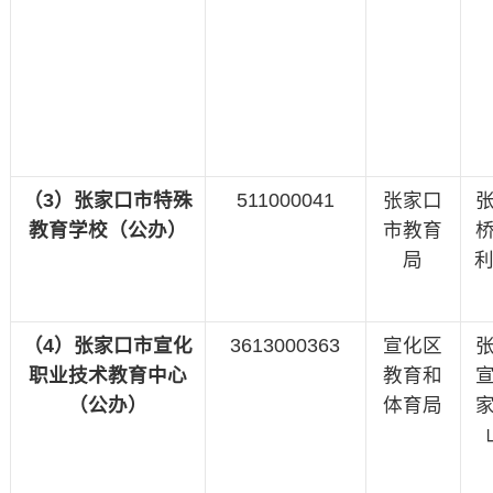
（3）张家口市特殊
511000041
张家口
教育学校（公办）
市教育
局
利
（4）张家口市宣化
3613000363
宣化区
职业技术教育中心
教育和
（公办）
体育局