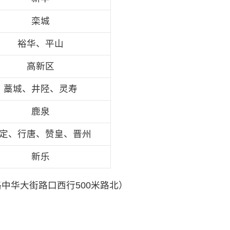
栾城
裕华、平山
高新区
藁城、井陉、灵寿
鹿泉
定、行唐、赞皇、晋州
新乐
华大街路口西行500米路北）