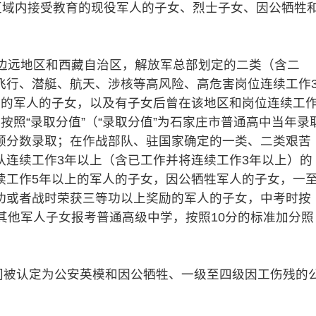
域内接受教育的现役军人的子女、烈士子女、因公牺牲
远地区和西藏自治区，解放军总部划定的二类（含二
飞行、潜艇、航天、涉核等高风险、高危害岗位连续工作
）的军人的子女，以及有子女后曾在该地区和岗位连续工
按照“录取分值”（“录取分值”为石家庄市普通高中当年录
照顾分数录取；在作战部队、驻国家确定的一类、二类艰苦
队连续工作3年以上（含已工作并将连续工作3年以上）的
续工作5年以上的军人的子女，因公牺牲军人的子女，一
功或者战时荣获三等功以上奖励的军人的子女，中考时按
；其他军人子女报考普通高级中学，按照10分的标准加分照
间被认定为公安英模和因公牺牲、一级至四级因工伤残的