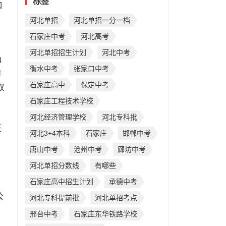
标签
和
河北单招
河北单招一分一档
石家庄中考
河北高考
河北单招招生计划
河北中考
3
衡水中考
张家口中考
作
石家庄高中
保定中考
取
石家庄工程技术学校
河北经济管理学校
河北专科批
至
河北3+4本科
石家庄
邯郸中考
唐山中考
沧州中考
廊坊中考
河北单招分数线
有哪些
石家庄高中招生计划
承德中考
公
河北专科提前批
河北单招考点
邢台中考
石家庄东华铁路学校